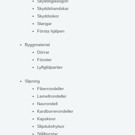
Skyddsglasögon
Skyddshandskar
Skyddsskor
Slangar
Första hjälpen
Byggmaterial
Dörrar
Fönster
Lyftglidpartier
Slipning
Fiberrondeller
Lamellrondeller
Navrondell
Kardborrerondeller
Kapskivor
Slipdukshylsor
Stålborstar