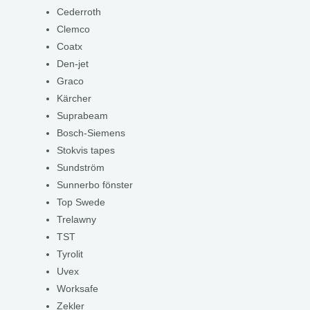
Cederroth
Clemco
Coatx
Den-jet
Graco
Kärcher
Suprabeam
Bosch-Siemens
Stokvis tapes
Sundström
Sunnerbo fönster
Top Swede
Trelawny
TST
Tyrolit
Uvex
Worksafe
Zekler