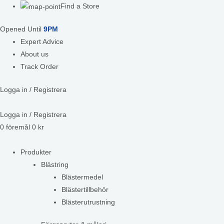
Find a Store
Opened Until
9PM
Expert Advice
About us
Track Order
Logga in / Registrera
Logga in / Registrera
0
föremål
0
kr
Produkter
Blästring
Blästermedel
Blästertillbehör
Blästerutrustning