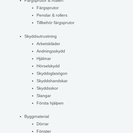
Färgsprutor & måleri
Färgsprutor
Penslar & rollers
Tillbehör färgsprutor
Skyddsutrustning
Arbetskläder
Andningsskydd
Hjälmar
Hörselskydd
Skyddsglasögon
Skyddshandskar
Skyddsskor
Slangar
Första hjälpen
Byggmaterial
Dörrar
Fönster