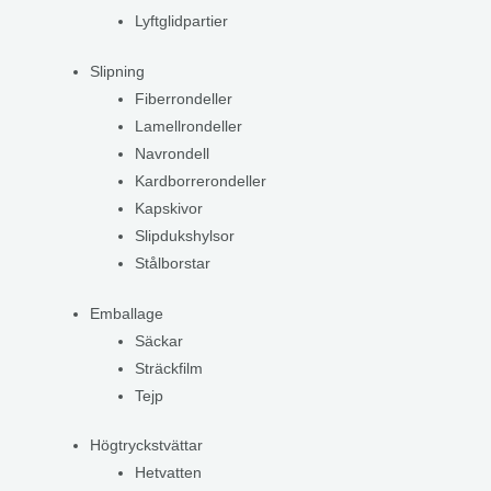
Lyftglidpartier
Slipning
Fiberrondeller
Lamellrondeller
Navrondell
Kardborrerondeller
Kapskivor
Slipdukshylsor
Stålborstar
Emballage
Säckar
Sträckfilm
Tejp
Högtryckstvättar
Hetvatten