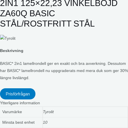
2IN1 125×22,23 VINKELBÖJD
ZA60Q BASIC
STÅL/ROSTFRITT STÅL
Beskrivning
BASIC* 2in1 lamellrondell ger en exakt och bra avverkning. Dessutom
har BASIC* lamellrondell nu uppgraderats med mera duk som ger 30%
längre livslängd.
Prisförfrågan
Ytterligare information
Varumärke
Tyrolit
Minsta best enhet
10