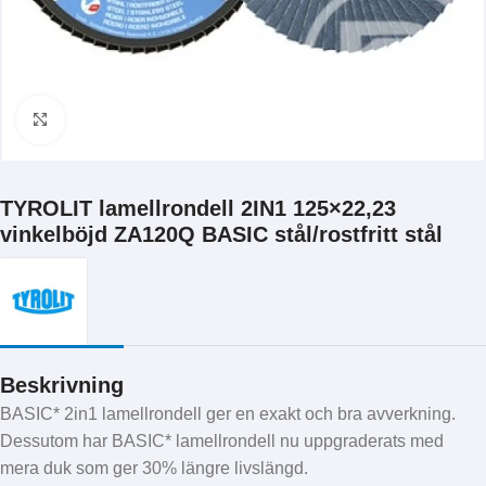
Klicka för att förstora
TYROLIT lamellrondell 2IN1 125×22,23
vinkelböjd ZA120Q BASIC stål/rostfritt stål
Beskrivning
BASIC* 2in1 lamellrondell ger en exakt och bra avverkning.
Dessutom har BASIC* lamellrondell nu uppgraderats med
mera duk som ger 30% längre livslängd.