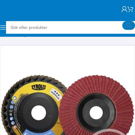
Hem
Slipning
Lamellrondeller