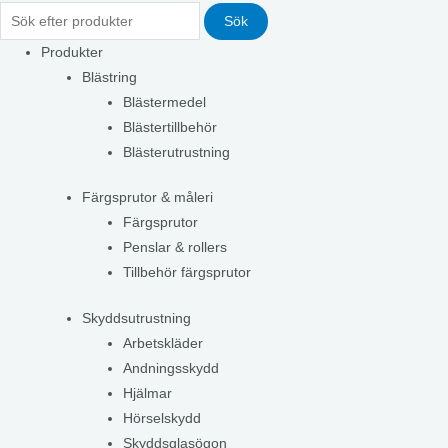
Sök
Produkter
Blästring
Blästermedel
Blästertillbehör
Blästerutrustning
Färgsprutor & måleri
Färgsprutor
Penslar & rollers
Tillbehör färgsprutor
Skyddsutrustning
Arbetskläder
Andningsskydd
Hjälmar
Hörselskydd
Skyddsglasögon