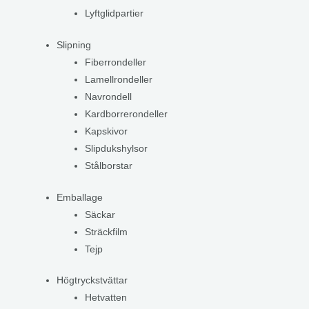
Lyftglidpartier
Slipning
Fiberrondeller
Lamellrondeller
Navrondell
Kardborrerondeller
Kapskivor
Slipdukshylsor
Stålborstar
Emballage
Säckar
Sträckfilm
Tejp
Högtryckstvättar
Hetvatten