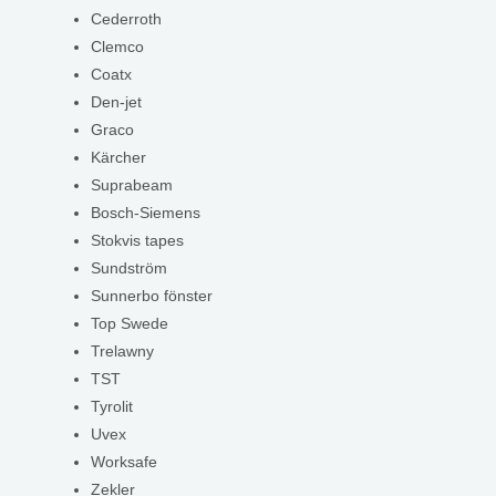
Cederroth
Clemco
Coatx
Den-jet
Graco
Kärcher
Suprabeam
Bosch-Siemens
Stokvis tapes
Sundström
Sunnerbo fönster
Top Swede
Trelawny
TST
Tyrolit
Uvex
Worksafe
Zekler