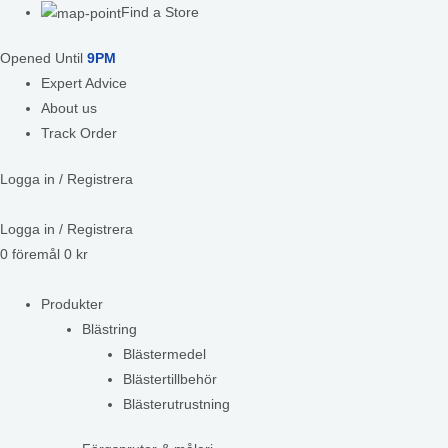
Find a Store
Opened Until
9PM
Expert Advice
About us
Track Order
Logga in / Registrera
Logga in / Registrera
0
föremål
0
kr
Produkter
Blästring
Blästermedel
Blästertillbehör
Blästerutrustning