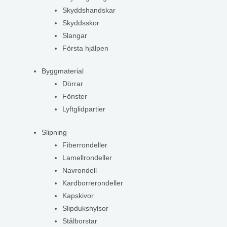
Skyddshandskar
Skyddsskor
Slangar
Första hjälpen
Byggmaterial
Dörrar
Fönster
Lyftglidpartier
Slipning
Fiberrondeller
Lamellrondeller
Navrondell
Kardborrerondeller
Kapskivor
Slipdukshylsor
Stålborstar