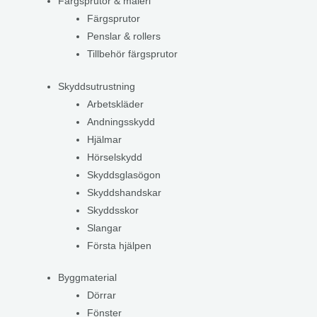
Färgsprutor & måleri
Färgsprutor
Penslar & rollers
Tillbehör färgsprutor
Skyddsutrustning
Arbetskläder
Andningsskydd
Hjälmar
Hörselskydd
Skyddsglasögon
Skyddshandskar
Skyddsskor
Slangar
Första hjälpen
Byggmaterial
Dörrar
Fönster