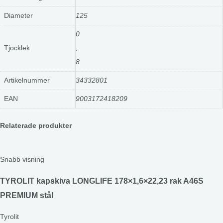
Diameter
125
0
Tjocklek
,
8
Artikelnummer
34332801
EAN
9003172418209
Relaterade produkter
Snabb visning
TYROLIT kapskiva LONGLIFE 178×1,6×22,23 rak A46S
PREMIUM stål
Tyrolit