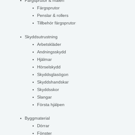
Färgsprutor & måleri
Färgsprutor
Penslar & rollers
Tillbehör färgsprutor
Skyddsutrustning
Arbetskläder
Andningsskydd
Hjälmar
Hörselskydd
Skyddsglasögon
Skyddshandskar
Skyddsskor
Slangar
Första hjälpen
Byggmaterial
Dörrar
Fönster