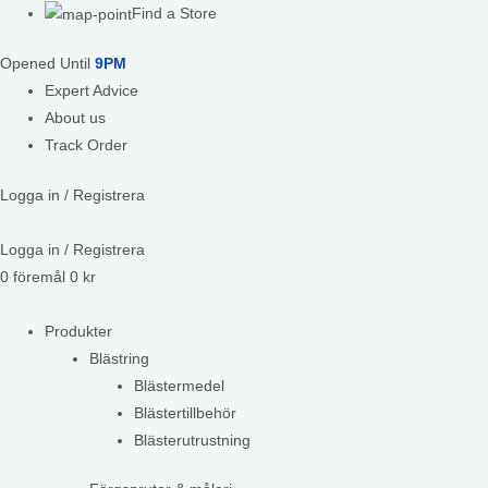
Find a Store
Opened Until
9PM
Expert Advice
About us
Track Order
Logga in / Registrera
Logga in / Registrera
0
föremål
0
kr
Produkter
Blästring
Blästermedel
Blästertillbehör
Blästerutrustning