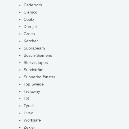
Cederroth
Clemco
Coatx
Den-jet
Graco
Kärcher
Suprabeam
Bosch-Siemens
Stokvis tapes
Sundström
Sunnerbo fönster
Top Swede
Trelawny
TST
Tyrolit
Uvex
Worksafe
Zekler