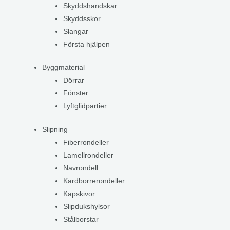
Skyddshandskar
Skyddsskor
Slangar
Första hjälpen
Byggmaterial
Dörrar
Fönster
Lyftglidpartier
Slipning
Fiberrondeller
Lamellrondeller
Navrondell
Kardborrerondeller
Kapskivor
Slipdukshylsor
Stålborstar