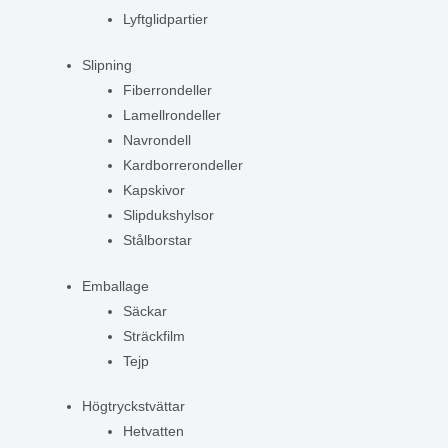
Lyftglidpartier
Slipning
Fiberrondeller
Lamellrondeller
Navrondell
Kardborrerondeller
Kapskivor
Slipdukshylsor
Stålborstar
Emballage
Säckar
Sträckfilm
Tejp
Högtryckstvättar
Hetvatten