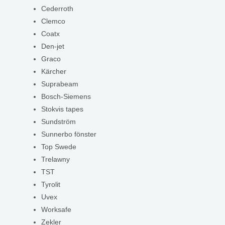
Cederroth
Clemco
Coatx
Den-jet
Graco
Kärcher
Suprabeam
Bosch-Siemens
Stokvis tapes
Sundström
Sunnerbo fönster
Top Swede
Trelawny
TST
Tyrolit
Uvex
Worksafe
Zekler