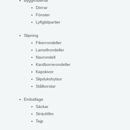
Byggmaterial
Dörrar
Fönster
Lyftglidpartier
Slipning
Fiberrondeller
Lamellrondeller
Navrondell
Kardborrerondeller
Kapskivor
Slipdukshylsor
Stålborstar
Emballage
Säckar
Sträckfilm
Tejp