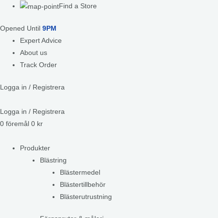
Find a Store
Opened Until
9PM
Expert Advice
About us
Track Order
Logga in / Registrera
Logga in / Registrera
0
föremål
0
kr
Produkter
Blästring
Blästermedel
Blästertillbehör
Blästerutrustning