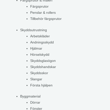
Färgsprutor & måleri
Färgsprutor
Penslar & rollers
Tillbehör färgsprutor
Skyddsutrustning
Arbetskläder
Andningsskydd
Hjälmar
Hörselskydd
Skyddsglasögon
Skyddshandskar
Skyddsskor
Slangar
Första hjälpen
Byggmaterial
Dörrar
Fönster