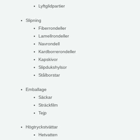
Lyftglidpartier
Slipning
Fiberrondeller
Lamellrondeller
Navrondell
Kardborrerondeller
Kapskivor
Slipdukshylsor
Stålborstar
Emballage
Säckar
Sträckfilm
Tejp
Högtryckstvättar
Hetvatten