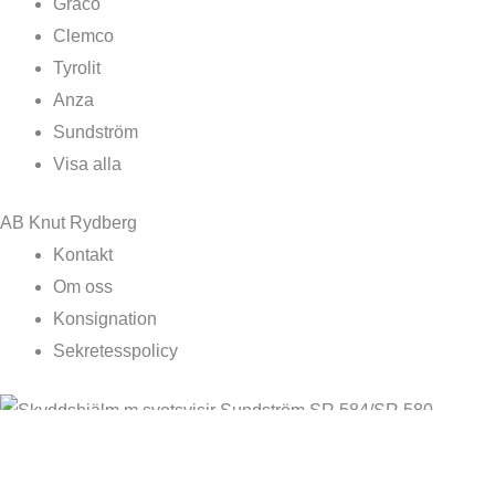
Graco
Clemco
Tyrolit
Anza
Sundström
Visa alla
AB Knut Rydberg
Kontakt
Om oss
Konsignation
Sekretesspolicy
Skyddshjälm m svetsvisir Sundström SR 58