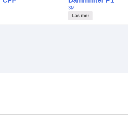
er CPF
Dammfilter P1
3M
Läs mer