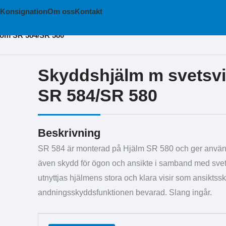
Konsignation
Om oss
Kontakt
röm SR 584/SR 580
Skyddshjälm m svetsvi
SR 584/SR 580
Beskrivning
SR 584 är monterad på Hjälm SR 580 och ger använ
även skydd för ögon och ansikte i samband med svets
utnyttjas hjälmens stora och klara visir som ansiktssk
andningsskyddsfunktionen bevarad. Slang ingår.