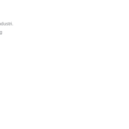
dustri.
rg