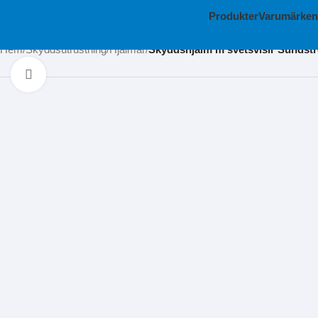
Produkter
Varumärken
Hem
Skyddsutrustning
Hjälmar
Skyddshjälm m svetsvisir Sundst
Klicka för att förstora