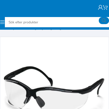
Hem
Skyddsutrustning
Skyddsglasögon