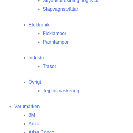
Skyddsutrustning högtryck
Släpvagnstvättar
Elektronik
Ficklampor
Pannlampor
Industri
Trasor
Övrigt
Tejp & maskering
Varumärken
3M
Anza
Atlas Copco