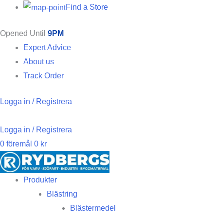
Find a Store
Opened Until
9PM
Expert Advice
About us
Track Order
Logga in / Registrera
Logga in / Registrera
0
föremål
0
kr
Produkter
Blästring
Blästermedel