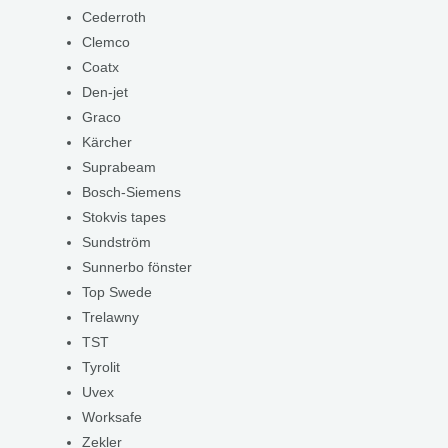
Cederroth
Clemco
Coatx
Den-jet
Graco
Kärcher
Suprabeam
Bosch-Siemens
Stokvis tapes
Sundström
Sunnerbo fönster
Top Swede
Trelawny
TST
Tyrolit
Uvex
Worksafe
Zekler