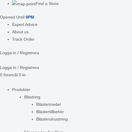
Find a Store
Opened Until
9PM
Expert Advice
About us
Track Order
Logga in / Registrera
Logga in / Registrera
0
föremål
0
kr
Produkter
Blästring
Blästermedel
Blästertillbehör
Blästerutrustning