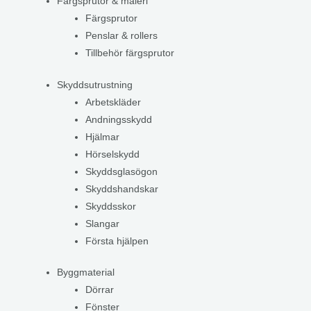
Färgsprutor & måleri
Färgsprutor
Penslar & rollers
Tillbehör färgsprutor
Skyddsutrustning
Arbetskläder
Andningsskydd
Hjälmar
Hörselskydd
Skyddsglasögon
Skyddshandskar
Skyddsskor
Slangar
Första hjälpen
Byggmaterial
Dörrar
Fönster