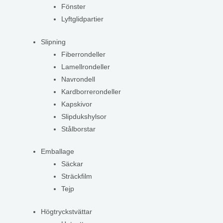
Fönster
Lyftglidpartier
Slipning
Fiberrondeller
Lamellrondeller
Navrondell
Kardborrerondeller
Kapskivor
Slipdukshylsor
Stålborstar
Emballage
Säckar
Sträckfilm
Tejp
Högtryckstvättar