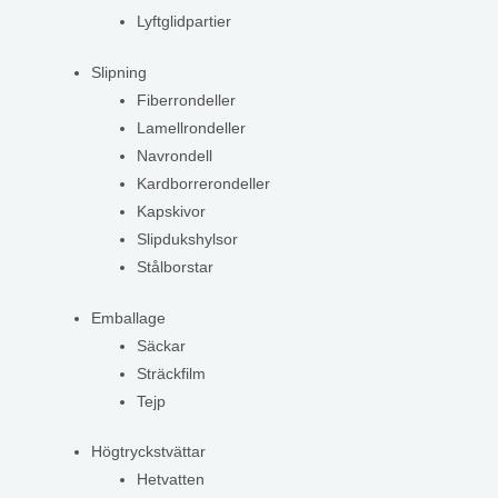
Lyftglidpartier
Slipning
Fiberrondeller
Lamellrondeller
Navrondell
Kardborrerondeller
Kapskivor
Slipdukshylsor
Stålborstar
Emballage
Säckar
Sträckfilm
Tejp
Högtryckstvättar
Hetvatten