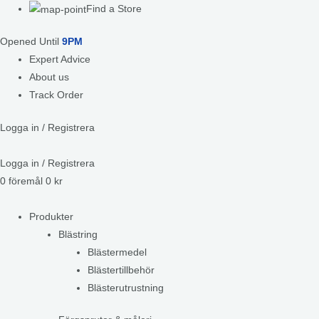
Find a Store
Opened Until
9PM
Expert Advice
About us
Track Order
Logga in / Registrera
Logga in / Registrera
0
föremål
0
kr
Produkter
Blästring
Blästermedel
Blästertillbehör
Blästerutrustning