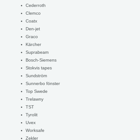
Cederroth
Clemco
Coatx
Den-jet
Graco
Kärcher
Suprabeam
Bosch-Siemens
Stokvis tapes
Sundström
Sunnerbo fönster
Top Swede
Trelawny
TST
Tyrolit
Uvex
Worksafe
Zekler