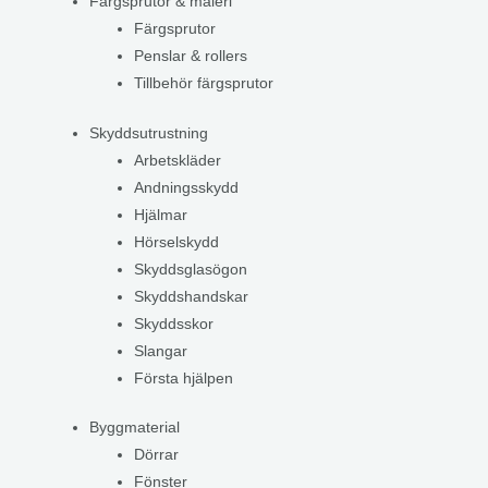
Färgsprutor & måleri
Färgsprutor
Penslar & rollers
Tillbehör färgsprutor
Skyddsutrustning
Arbetskläder
Andningsskydd
Hjälmar
Hörselskydd
Skyddsglasögon
Skyddshandskar
Skyddsskor
Slangar
Första hjälpen
Byggmaterial
Dörrar
Fönster