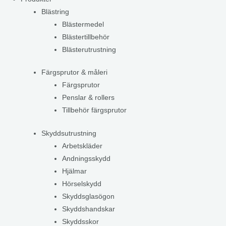
Blästring
Blästermedel
Blästertillbehör
Blästerutrustning
Färgsprutor & måleri
Färgsprutor
Penslar & rollers
Tillbehör färgsprutor
Skyddsutrustning
Arbetskläder
Andningsskydd
Hjälmar
Hörselskydd
Skyddsglasögon
Skyddshandskar
Skyddsskor