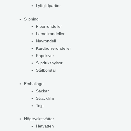
Lyftglidpartier
Slipning
Fiberrondeller
Lamellrondeller
Navrondell
Kardborrerondeller
Kapskivor
Slipdukshylsor
Stålborstar
Emballage
Säckar
Sträckfilm
Tejp
Högtryckstvättar
Hetvatten