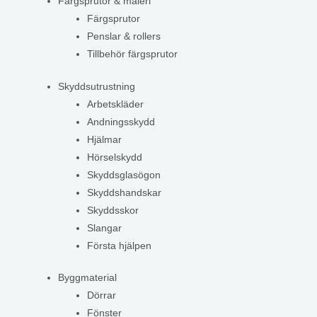
Färgsprutor & måleri
Färgsprutor
Penslar & rollers
Tillbehör färgsprutor
Skyddsutrustning
Arbetskläder
Andningsskydd
Hjälmar
Hörselskydd
Skyddsglasögon
Skyddshandskar
Skyddsskor
Slangar
Första hjälpen
Byggmaterial
Dörrar
Fönster