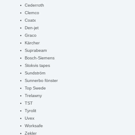
Cederroth
Clemco
Coatx
Den-jet
Graco
Kärcher
Suprabeam
Bosch-Siemens
Stokvis tapes
Sundström
Sunnerbo fönster
Top Swede
Trelawny
TST
Tyrolit
Uvex
Worksafe
Zekler