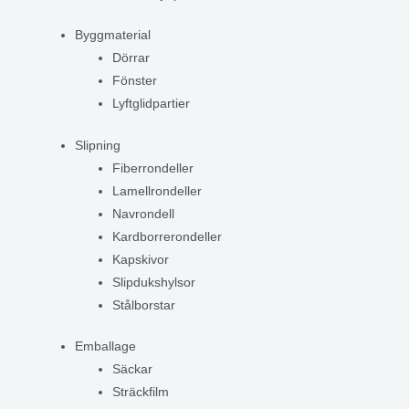
Byggmaterial
Dörrar
Fönster
Lyftglidpartier
Slipning
Fiberrondeller
Lamellrondeller
Navrondell
Kardborrerondeller
Kapskivor
Slipdukshylsor
Stålborstar
Emballage
Säckar
Sträckfilm