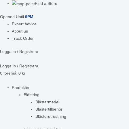
Find a Store
Opened Until
9PM
Expert Advice
About us
Track Order
Logga in / Registrera
Logga in / Registrera
0
föremål
0
kr
Produkter
Blästring
Blästermedel
Blästertillbehör
Blästerutrustning