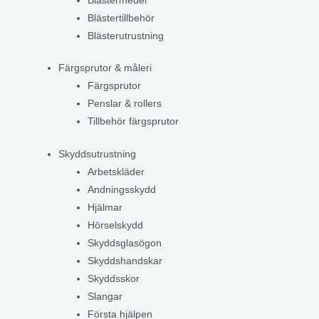
Blästermedel
Blästertillbehör
Blästerutrustning
Färgsprutor & måleri
Färgsprutor
Penslar & rollers
Tillbehör färgsprutor
Skyddsutrustning
Arbetskläder
Andningsskydd
Hjälmar
Hörselskydd
Skyddsglasögon
Skyddshandskar
Skyddsskor
Slangar
Första hjälpen