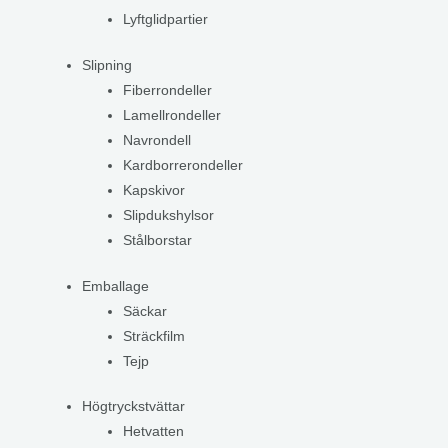
Lyftglidpartier
Slipning
Fiberrondeller
Lamellrondeller
Navrondell
Kardborrerondeller
Kapskivor
Slipdukshylsor
Stålborstar
Emballage
Säckar
Sträckfilm
Tejp
Högtryckstvättar
Hetvatten