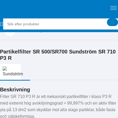
Klicka för att förstora
Hem
Skyddsutrustning
Partikelfilter SR 500/SR700 Sundström SR 710
P3 R
Beskrivning
Filter SR 710 P3 R är ett mekaniskt partikelfilter i klass P3 R
med extremt hög avskiljningsgrad > 99,997% och en aktiv filter
yta på 13 dm2 som skyddar mot alla slags partiklar, både fasta
och vätskeformiga.