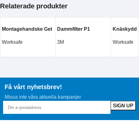
Relaterade produkter
Montagehandske Get
Dammfilter P1
Knäskydd
Worksafe
3M
Worksafe
LÄS MER
LÄS MER
LÄS MER
Få vårt nyhetsbrev!
Missa inte våra aktuella kampanjer