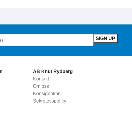
LÄS MER
n
AB Knut Rydberg
Kontakt
Om oss
Konsignation
Sekretesspolicy