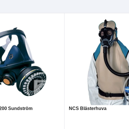
200 Sundström
NCS Blästerhuva
LÄS MER