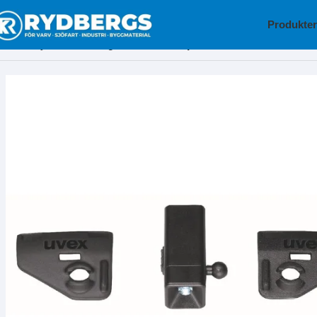
Produkter
Hem
Skyddsutrustning
Mini LED lampa uvex 9999100