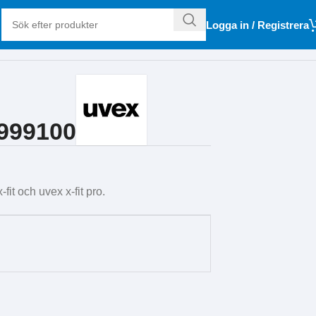
Logga in / Registrera
9999100
it och uvex x-fit pro.