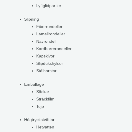
Lyftglidpartier
Slipning
Fiberrondeller
Lamellrondeller
Navrondell
Kardborrerondeller
Kapskivor
Slipdukshylsor
Stålborstar
Emballage
Säckar
Sträckfilm
Tejp
Högtryckstvättar
Hetvatten