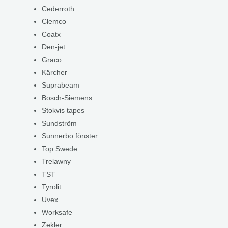
Cederroth
Clemco
Coatx
Den-jet
Graco
Kärcher
Suprabeam
Bosch-Siemens
Stokvis tapes
Sundström
Sunnerbo fönster
Top Swede
Trelawny
TST
Tyrolit
Uvex
Worksafe
Zekler