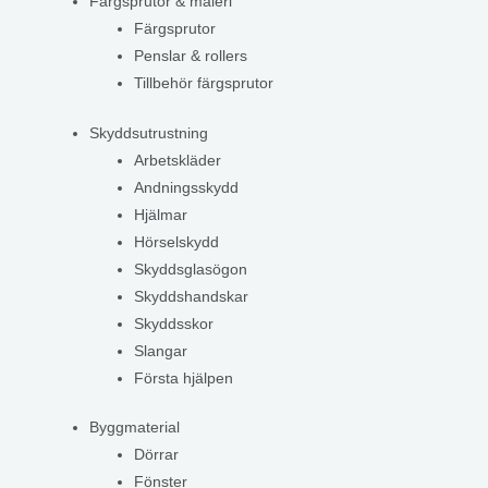
Färgsprutor & måleri
Färgsprutor
Penslar & rollers
Tillbehör färgsprutor
Skyddsutrustning
Arbetskläder
Andningsskydd
Hjälmar
Hörselskydd
Skyddsglasögon
Skyddshandskar
Skyddsskor
Slangar
Första hjälpen
Byggmaterial
Dörrar
Fönster