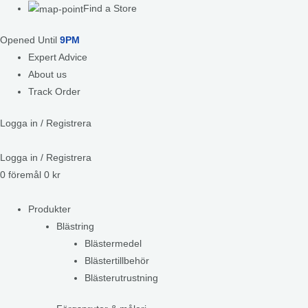
Find a Store
Opened Until
9PM
Expert Advice
About us
Track Order
Logga in / Registrera
Logga in / Registrera
0
föremål
0
kr
Produkter
Blästring
Blästermedel
Blästertillbehör
Blästerutrustning