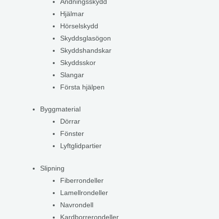
Andningsskydd
Hjälmar
Hörselskydd
Skyddsglasögon
Skyddshandskar
Skyddsskor
Slangar
Första hjälpen
Byggmaterial
Dörrar
Fönster
Lyftglidpartier
Slipning
Fiberrondeller
Lamellrondeller
Navrondell
Kardborrerondeller