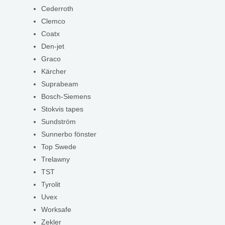
Cederroth
Clemco
Coatx
Den-jet
Graco
Kärcher
Suprabeam
Bosch-Siemens
Stokvis tapes
Sundström
Sunnerbo fönster
Top Swede
Trelawny
TST
Tyrolit
Uvex
Worksafe
Zekler