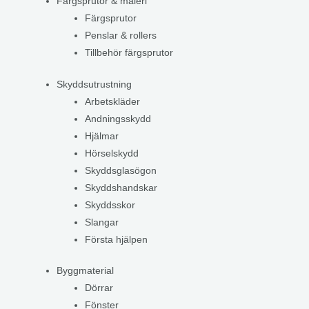
Färgsprutor & måleri
Färgsprutor
Penslar & rollers
Tillbehör färgsprutor
Skyddsutrustning
Arbetskläder
Andningsskydd
Hjälmar
Hörselskydd
Skyddsglasögon
Skyddshandskar
Skyddsskor
Slangar
Första hjälpen
Byggmaterial
Dörrar
Fönster