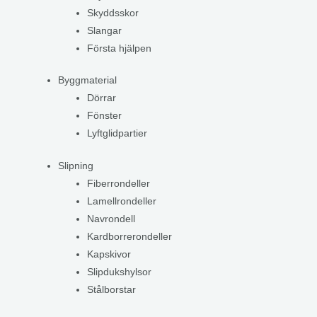
Skyddsskor
Slangar
Första hjälpen
Byggmaterial
Dörrar
Fönster
Lyftglidpartier
Slipning
Fiberrondeller
Lamellrondeller
Navrondell
Kardborrerondeller
Kapskivor
Slipdukshylsor
Stålborstar