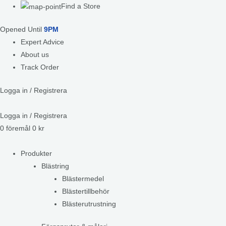
Find a Store
Opened Until
9PM
Expert Advice
About us
Track Order
Logga in / Registrera
Logga in / Registrera
0
föremål
0
kr
Produkter
Blästring
Blästermedel
Blästertillbehör
Blästerutrustning