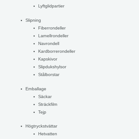
Lyftglidpartier
Slipning
Fiberrondeller
Lamellrondeller
Navrondell
Kardborrerondeller
Kapskivor
Slipdukshylsor
Stålborstar
Emballage
Säckar
Sträckfilm
Tejp
Högtryckstvättar
Hetvatten