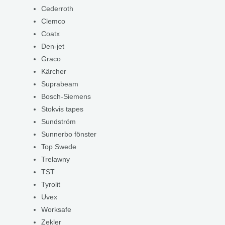
Cederroth
Clemco
Coatx
Den-jet
Graco
Kärcher
Suprabeam
Bosch-Siemens
Stokvis tapes
Sundström
Sunnerbo fönster
Top Swede
Trelawny
TST
Tyrolit
Uvex
Worksafe
Zekler