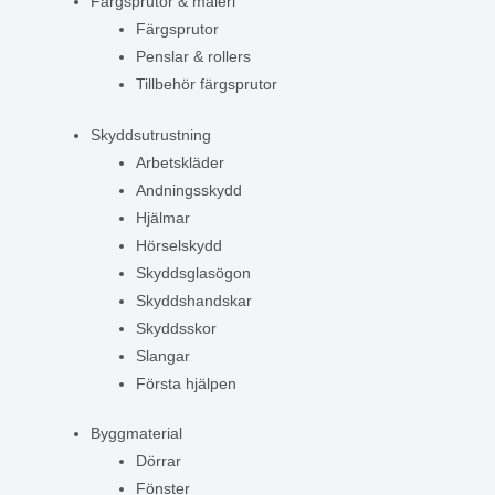
Färgsprutor & måleri
Färgsprutor
Penslar & rollers
Tillbehör färgsprutor
Skyddsutrustning
Arbetskläder
Andningsskydd
Hjälmar
Hörselskydd
Skyddsglasögon
Skyddshandskar
Skyddsskor
Slangar
Första hjälpen
Byggmaterial
Dörrar
Fönster