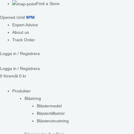
Find a Store
Opened Until
9PM
Expert Advice
About us
Track Order
Logga in / Registrera
Logga in / Registrera
0
föremål
0
kr
Produkter
Blästring
Blästermedel
Blästertillbehör
Blästerutrustning