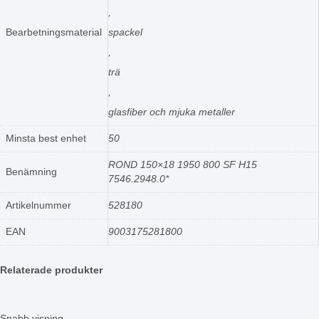
,
Bearbetningsmaterial
spackel
,
trä
,
glasfiber och mjuka metaller
Minsta best enhet
50
ROND 150×18 1950 800 SF H15
Benämning
7546.2948.0*
Artikelnummer
528180
EAN
9003175281800
Relaterade produkter
Snabb visning