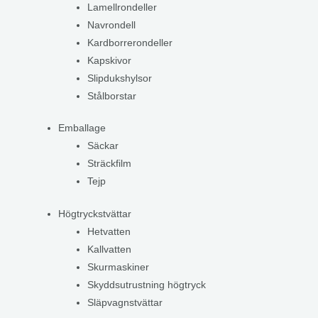
Lamellrondeller
Navrondell
Kardborrerondeller
Kapskivor
Slipdukshylsor
Stålborstar
Emballage
Säckar
Sträckfilm
Tejp
Högtryckstvättar
Hetvatten
Kallvatten
Skurmaskiner
Skyddsutrustning högtryck
Släpvagnstvättar