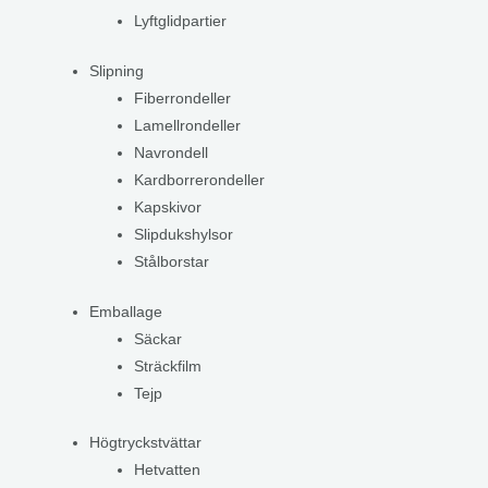
Lyftglidpartier
Slipning
Fiberrondeller
Lamellrondeller
Navrondell
Kardborrerondeller
Kapskivor
Slipdukshylsor
Stålborstar
Emballage
Säckar
Sträckfilm
Tejp
Högtryckstvättar
Hetvatten