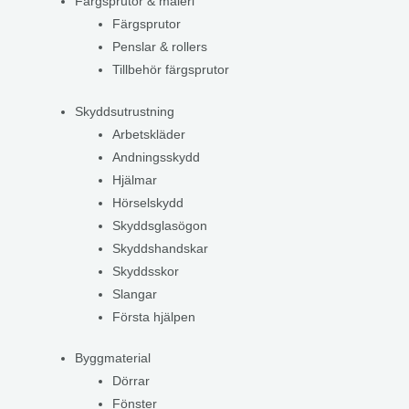
Färgsprutor & måleri
Färgsprutor
Penslar & rollers
Tillbehör färgsprutor
Skyddsutrustning
Arbetskläder
Andningsskydd
Hjälmar
Hörselskydd
Skyddsglasögon
Skyddshandskar
Skyddsskor
Slangar
Första hjälpen
Byggmaterial
Dörrar
Fönster