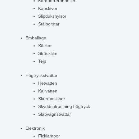
Kardborrerondeller
Kapskivor
Slipdukshylsor
Stålborstar
Emballage
Säckar
Sträckfilm
Tejp
Högtryckstvättar
Hetvatten
Kallvatten
Skurmaskiner
Skyddsutrustning högtryck
Släpvagnstvättar
Elektronik
Ficklampor