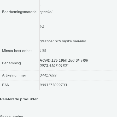
,
Bearbetningsmaterial
spackel
,
trä
,
glasfiber och mjuka metaller
Minsta best enhet
100
ROND 125 1950 180 SF H86
Benämning
0973.4197.0180*
Artikelnummer
34417699
EAN
9003173022733
Relaterade produkter
Snabb visning