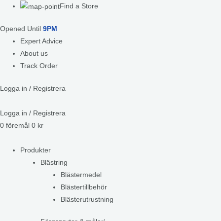
Find a Store
Opened Until
9PM
Expert Advice
About us
Track Order
Logga in / Registrera
Logga in / Registrera
0
föremål
0
kr
Produkter
Blästring
Blästermedel
Blästertillbehör
Blästerutrustning