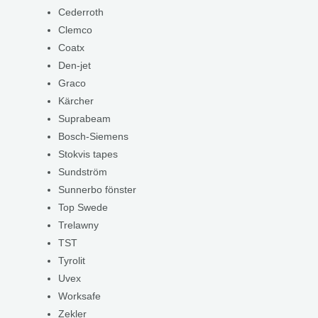
Cederroth
Clemco
Coatx
Den-jet
Graco
Kärcher
Suprabeam
Bosch-Siemens
Stokvis tapes
Sundström
Sunnerbo fönster
Top Swede
Trelawny
TST
Tyrolit
Uvex
Worksafe
Zekler