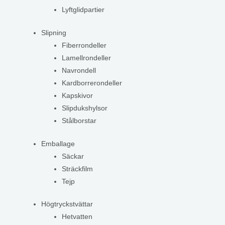
Lyftglidpartier
Slipning
Fiberrondeller
Lamellrondeller
Navrondell
Kardborrerondeller
Kapskivor
Slipdukshylsor
Stålborstar
Emballage
Säckar
Sträckfilm
Tejp
Högtryckstvättar
Hetvatten