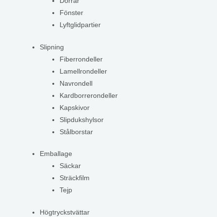
Dörrar
Fönster
Lyftglidpartier
Slipning
Fiberrondeller
Lamellrondeller
Navrondell
Kardborrerondeller
Kapskivor
Slipdukshylsor
Stålborstar
Emballage
Säckar
Sträckfilm
Tejp
Högtryckstvättar