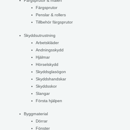
Färgsprutor & måleri
Färgsprutor
Penslar & rollers
Tillbehör färgsprutor
Skyddsutrustning
Arbetskläder
Andningsskydd
Hjälmar
Hörselskydd
Skyddsglasögon
Skyddshandskar
Skyddsskor
Slangar
Första hjälpen
Byggmaterial
Dörrar
Fönster