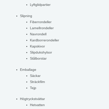
Lyftglidpartier
Slipning
Fiberrondeller
Lamellrondeller
Navrondell
Kardborrerondeller
Kapskivor
Slipdukshylsor
Stålborstar
Emballage
Säckar
Sträckfilm
Tejp
Högtryckstvättar
Hetvatten