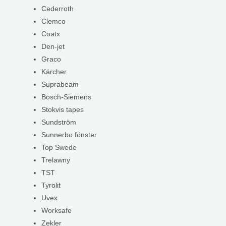
Cederroth
Clemco
Coatx
Den-jet
Graco
Kärcher
Suprabeam
Bosch-Siemens
Stokvis tapes
Sundström
Sunnerbo fönster
Top Swede
Trelawny
TST
Tyrolit
Uvex
Worksafe
Zekler