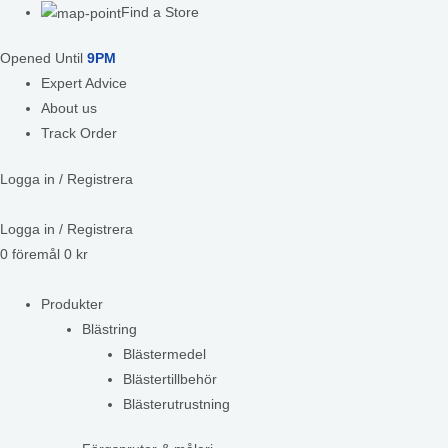
Find a Store
Opened Until
9PM
Expert Advice
About us
Track Order
Logga in / Registrera
Logga in / Registrera
0
föremål
0
kr
Produkter
Blästring
Blästermedel
Blästertillbehör
Blästerutrustning