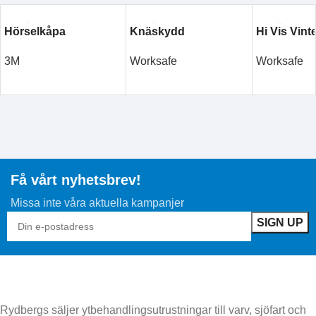
Hörselkåpa
Knäskydd
Hi Vis Vint
3M
Worksafe
Worksafe
LÄS MER
LÄS MER
LÄS MER
Få vårt nyhetsbrev!
Missa inte våra aktuella kampanjer
Rydbergs säljer ytbehandlingsutrustningar till varv, sjöfart och