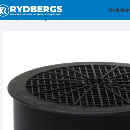
Produkter
Hem
Skyddsutrustning
Gasfilter Sundström SR 298 AX