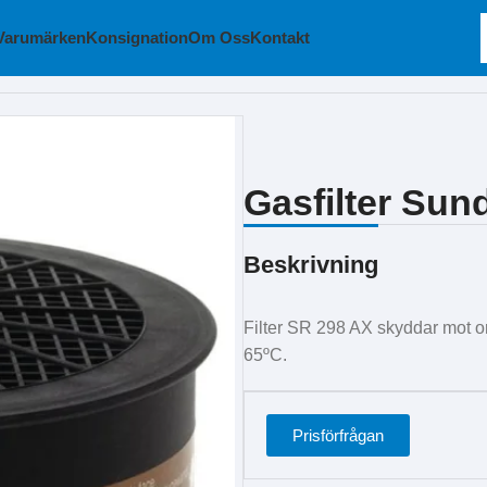
Varumärken
Konsignation
Om Oss
Kontakt
Gasfilter Su
Beskrivning
Filter SR 298 AX skyddar mot o
65ºC.
Prisförfrågan