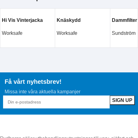
Hi Vis Vinterjacka
Knäskydd
Dammfilter
Worksafe
Worksafe
Sundström
LÄS MER
LÄS MER
LÄS MER
Få vårt nyhetsbrev!
Missa inte våra aktuella kampanjer