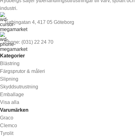
Rydbergs säljer ytbehandlingsutrustningar till varv, sjöfart och
industri.
Turbingatan 4, 417 05 Göteborg
Phone: (031) 22 24 70
Kategorier
Blästring
Färgsprutor & måleri
Slipning
Skyddsutrustning
Emballage
Visa alla
Varumärken
Graco
Clemco
Tyrolit