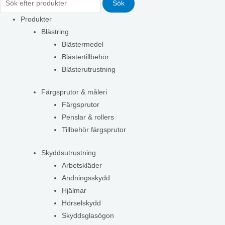
Sök
Produkter
Blästring
Blästermedel
Blästertillbehör
Blästerutrustning
Färgsprutor & måleri
Färgsprutor
Penslar & rollers
Tillbehör färgsprutor
Skyddsutrustning
Arbetskläder
Andningsskydd
Hjälmar
Hörselskydd
Skyddsglasögon