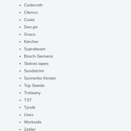
Cederroth
Clemco
Coatx
Den-jet
Graco
Kärcher
Suprabeam
Bosch-Siemens
Stokvis tapes
Sundström
Sunnerbo fönster
Top Swede
Trelawny
TST
Tyrolit
Uvex
Worksafe
Zekler