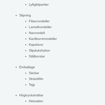
Lyftglidpartier
Slipning
Fiberrondeller
Lamellrondeller
Navrondell
Kardborrerondeller
Kapskivor
Slipdukshylsor
Stålborstar
Emballage
Säckar
Sträckfilm
Tejp
Högtryckstvättar
Hetvatten