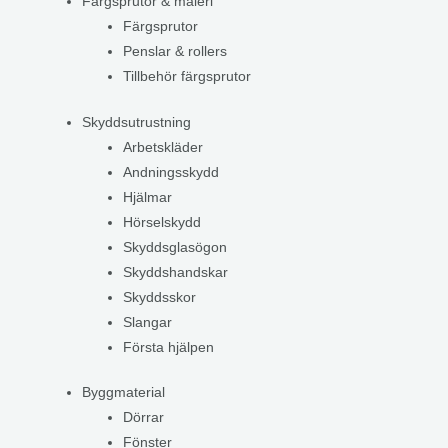
Färgsprutor & måleri
Färgsprutor
Penslar & rollers
Tillbehör färgsprutor
Skyddsutrustning
Arbetskläder
Andningsskydd
Hjälmar
Hörselskydd
Skyddsglasögon
Skyddshandskar
Skyddsskor
Slangar
Första hjälpen
Byggmaterial
Dörrar
Fönster