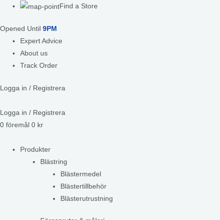
Find a Store
Opened Until
9PM
Expert Advice
About us
Track Order
Logga in / Registrera
Logga in / Registrera
0
föremål
0
kr
Produkter
Blästring
Blästermedel
Blästertillbehör
Blästerutrustning