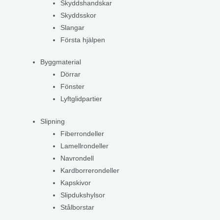
Skyddshandskar
Skyddsskor
Slangar
Första hjälpen
Byggmaterial
Dörrar
Fönster
Lyftglidpartier
Slipning
Fiberrondeller
Lamellrondeller
Navrondell
Kardborrerondeller
Kapskivor
Slipdukshylsor
Stålborstar