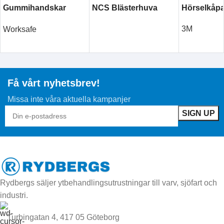
Gummihandskar
NCS Blästerhuva
Hörselkåp
Vinyl
3M
Worksafe
LÄS MER
LÄS MER
LÄS MER
Få vårt nyhetsbrev!
Missa inte våra aktuella kampanjer
Rydbergs säljer ytbehandlingsutrustningar till varv, sjöfart och
industri.
Turbingatan 4, 417 05 Göteborg