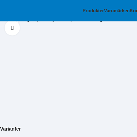
Produkter
Varumärken
Kon
Hem
Slipning
Slipdukshylsor
Expanderande gummihållare
Klicka för att förstora
Varianter