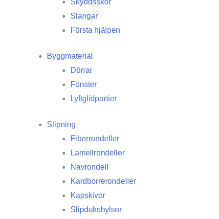
Skyddsskor
Slangar
Första hjälpen
Byggmaterial
Dörrar
Fönster
Lyftglidpartier
Slipning
Fiberrondeller
Lamellrondeller
Navrondell
Kardborrerondeller
Kapskivor
Slipdukshylsor