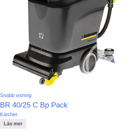
Snabb visning
BR 40/25 C Bp Pack
Kärcher
Läs mer