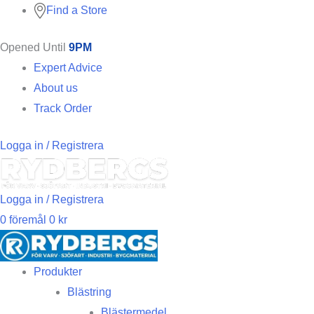
Find a Store
Opened Until
9PM
Expert Advice
About us
Track Order
Logga in / Registrera
Logga in / Registrera
0
föremål
0
kr
Produkter
Blästring
Blästermedel