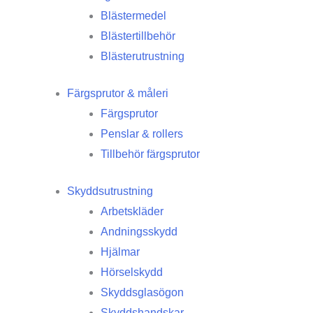
Blästermedel
Blästertillbehör
Blästerutrustning
Färgsprutor & måleri
Färgsprutor
Penslar & rollers
Tillbehör färgsprutor
Skyddsutrustning
Arbetskläder
Andningsskydd
Hjälmar
Hörselskydd
Skyddsglasögon
Skyddshandskar