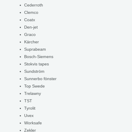
Cederroth
Clemco
Coatx
Den-jet
Graco
Kärcher
Suprabeam
Bosch-Siemens
Stokvis tapes
Sundström
Sunnerbo fönster
Top Swede
Trelawny
TST
Tyrolit
Uvex
Worksafe
Zekler