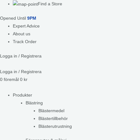
Find a Store
Opened Until
9PM
Expert Advice
About us
Track Order
Logga in / Registrera
Logga in / Registrera
0
föremål
0
kr
Produkter
Blästring
Blästermedel
Blästertillbehör
Blästerutrustning