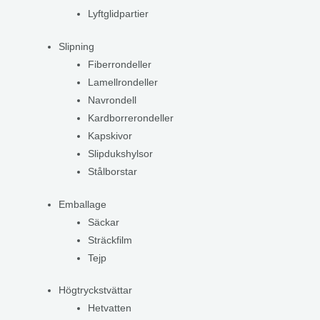
Lyftglidpartier
Slipning
Fiberrondeller
Lamellrondeller
Navrondell
Kardborrerondeller
Kapskivor
Slipdukshylsor
Stålborstar
Emballage
Säckar
Sträckfilm
Tejp
Högtryckstvättar
Hetvatten