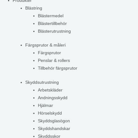
Produkter
Blästring
Blästermedel
Blästertillbehör
Blästerutrustning
Färgsprutor & måleri
Färgsprutor
Penslar & rollers
Tillbehör färgsprutor
Skyddsutrustning
Arbetskläder
Andningsskydd
Hjälmar
Hörselskydd
Skyddsglasögon
Skyddshandskar
Skyddsskor