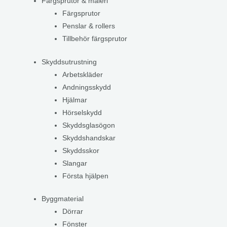
Färgsprutor & måleri
Färgsprutor
Penslar & rollers
Tillbehör färgsprutor
Skyddsutrustning
Arbetskläder
Andningsskydd
Hjälmar
Hörselskydd
Skyddsglasögon
Skyddshandskar
Skyddsskor
Slangar
Första hjälpen
Byggmaterial
Dörrar
Fönster