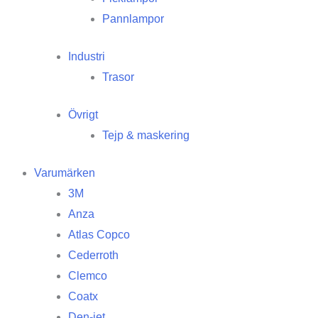
Pannlampor
Industri
Trasor
Övrigt
Tejp & maskering
Varumärken
3M
Anza
Atlas Copco
Cederroth
Clemco
Coatx
Den-jet