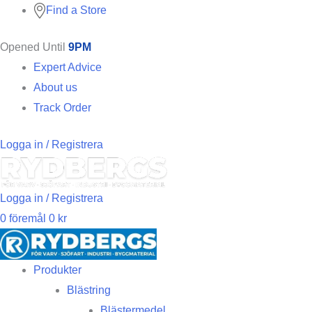
Find a Store
Opened Until
9PM
Expert Advice
About us
Track Order
Logga in / Registrera
Logga in / Registrera
0
föremål
0
kr
Produkter
Blästring
Blästermedel