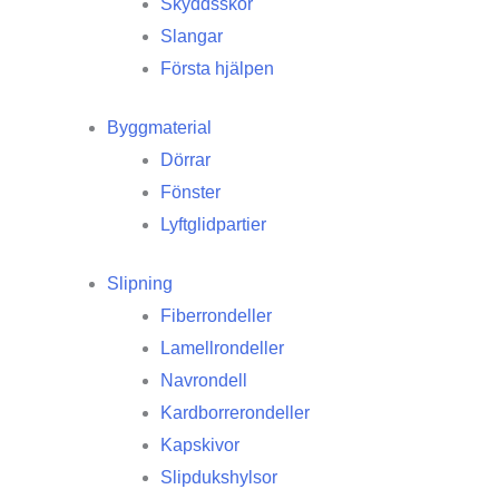
Skyddsskor
Slangar
Första hjälpen
Byggmaterial
Dörrar
Fönster
Lyftglidpartier
Slipning
Fiberrondeller
Lamellrondeller
Navrondell
Kardborrerondeller
Kapskivor
Slipdukshylsor