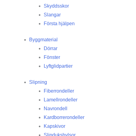
Skyddsskor
Slangar
Första hjälpen
Byggmaterial
Dörrar
Fönster
Lyftglidpartier
Slipning
Fiberrondeller
Lamellrondeller
Navrondell
Kardborrerondeller
Kapskivor
Slipdukshylsor