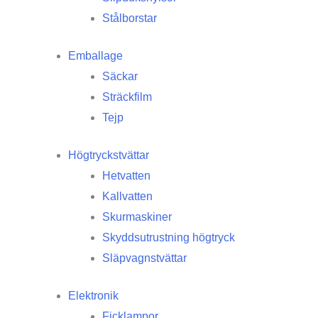
Stålborstar
Emballage
Säckar
Sträckfilm
Tejp
Högtryckstvättar
Hetvatten
Kallvatten
Skurmaskiner
Skyddsutrustning högtryck
Släpvagnstvättar
Elektronik
Ficklampor