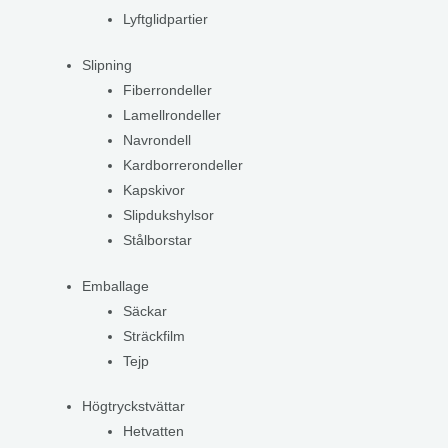
Lyftglidpartier
Slipning
Fiberrondeller
Lamellrondeller
Navrondell
Kardborrerondeller
Kapskivor
Slipdukshylsor
Stålborstar
Emballage
Säckar
Sträckfilm
Tejp
Högtryckstvättar
Hetvatten