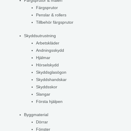
Färgsprutor & måleri
Färgsprutor
Penslar & rollers
Tillbehör färgsprutor
Skyddsutrustning
Arbetskläder
Andningsskydd
Hjälmar
Hörselskydd
Skyddsglasögon
Skyddshandskar
Skyddsskor
Slangar
Första hjälpen
Byggmaterial
Dörrar
Fönster