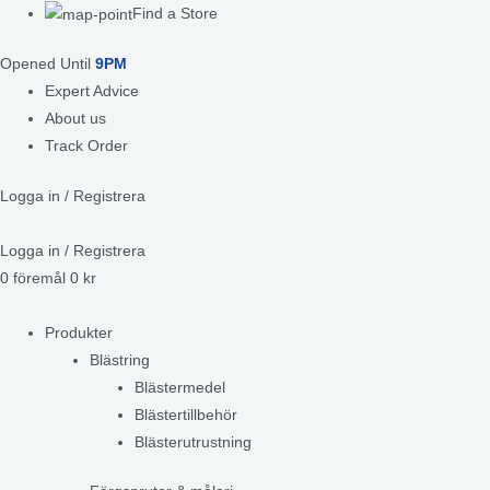
Find a Store
Opened Until
9PM
Expert Advice
About us
Track Order
Logga in / Registrera
Logga in / Registrera
0
föremål
0
kr
Produkter
Blästring
Blästermedel
Blästertillbehör
Blästerutrustning