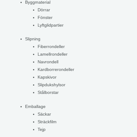
Byggmaterial
Dörrar
Fönster
Lyftglidpartier
Slipning
Fiberrondeller
Lamellrondeller
Navrondell
Kardborrerondeller
Kapskivor
Slipdukshylsor
Stålborstar
Emballage
Säckar
Sträckfilm
Tejp