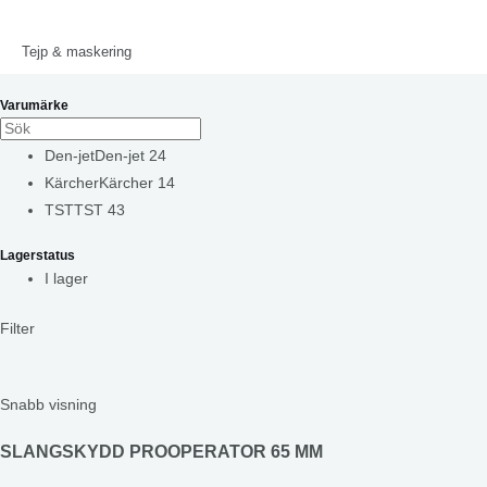
Tejp & maskering
Varumärke
Den-jet
Den-jet
24
Kärcher
Kärcher
14
TST
TST
43
Lagerstatus
I lager
Filter
Snabb visning
SLANGSKYDD PROOPERATOR 65 MM