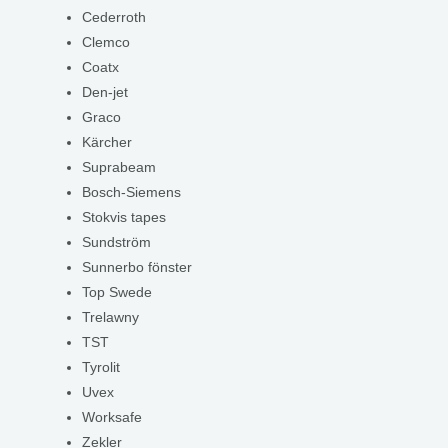
Cederroth
Clemco
Coatx
Den-jet
Graco
Kärcher
Suprabeam
Bosch-Siemens
Stokvis tapes
Sundström
Sunnerbo fönster
Top Swede
Trelawny
TST
Tyrolit
Uvex
Worksafe
Zekler